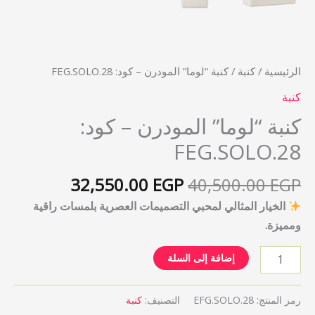
الرئيسية
/
كنبة
/ كنبة “لوما” المودرن – كود: FEG.SOLO.28
كنبة
كنبة “لوما” المودرن – كود:
FEG.SOLO.28
32,550.00
EGP
40,500.00
EGP
الخيار المثالي لمحبي التصميمات العصرية بلمسات راقية
ومميزة.
إضافة إلى السلة
رمز المنتج:
EFG.SOLO.28
التصنيف:
كنبة