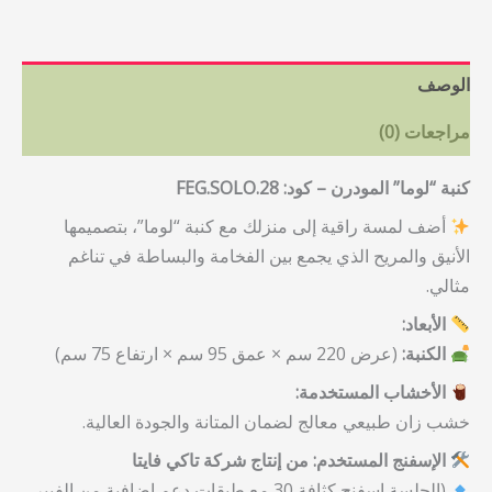
الوصف
مراجعات (0)
كنبة “لوما” المودرن – كود: FEG.SOLO.28
أضف لمسة راقية إلى منزلك مع كنبة “لوما”، بتصميمها
الأنيق والمريح الذي يجمع بين الفخامة والبساطة في تناغم
مثالي.
الأبعاد:
الكنبة:
(عرض 220 سم × عمق 95 سم × ارتفاع 75 سم)
الأخشاب المستخدمة:
خشب زان طبيعي معالج لضمان المتانة والجودة العالية.
الإسفنج المستخدم: من إنتاج شركة تاكي فايتا
(الجلسة إسفنج كثافة 30 مع طبقات دعم إضافية من الفيبر