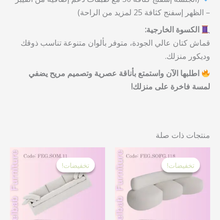
– الظهر إسفنج كثافة 25 لمزيد من الراحة)
الكسوة الخارجية:
قماش كتان عالي الجودة، متوفر بألوان متنوعة تناسب ذوقك
وديكور منزلك.
اطلبها الآن واستمتع بأناقة عصرية وتصميم مريح يضفي
لمسة فاخرة على منزلك!
منتجات ذات صلة
السعر
السعر
السعر
السع
الأصلي
الحالي
الأصلي
الحا
تخفيضات!
تخفيضات!
تخفيضات!
تخفيضات!
هو:
هو:
هو:
هو:
 EGP.
55,000.00 EGP.
23,000.00 EGP.
25,000.00 EGP.