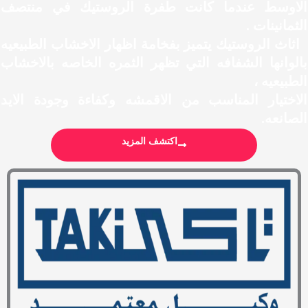
لاوسط عندما كانت طفرة الروستيك في منتصف
لثمانينات .
ثاث الروستيك يتميز بفخامة اظهار الاخشاب الطبيعيه
الوانها الشفافه التي تظهر الثمره الخاصه بالاخشاب
لطبيعيه ،
لاختيار المناسب من الاقمشه وكفاءة وجودة الايد
لصانعه.
اكتشف المزيد