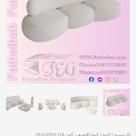
FEG.SOFG.118
الرئيسية
/
كنبة
/ كنبة الإصبع – كود: FEG.SOFG.118