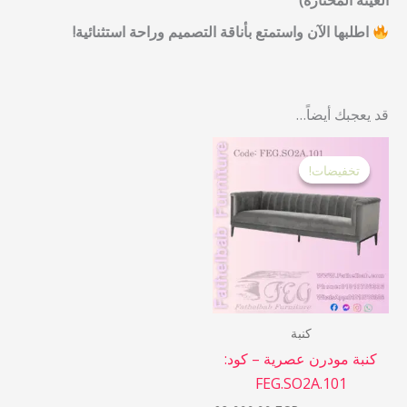
العينة المختارة)
اطلبها الآن واستمتع بأناقة التصميم وراحة استثنائية!
قد يعجبك أيضاً…
السعر
السعر
الأصلي
الحالي
تخفيضات!
تخفيضات!
هو:
هو:
28,000.00 EGP.
35,000.00 EGP.
كنبة
كنبة مودرن عصرية – كود:
FEG.SO2A.101