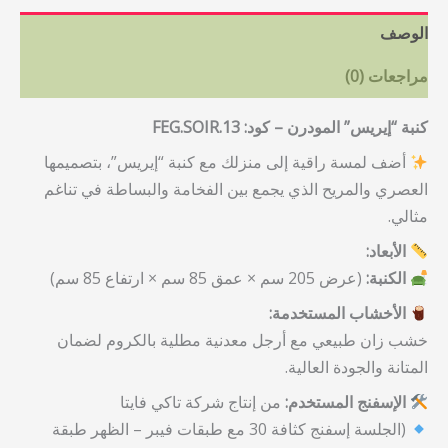
الوصف
مراجعات (0)
كنبة “إيريس” المودرن – كود: FEG.SOIR.13
أضف لمسة راقية إلى منزلك مع كنبة “إيريس”، بتصميمها
العصري والمريح الذي يجمع بين الفخامة والبساطة في تناغم
مثالي.
الأبعاد:
الكنبة:
(عرض 205 سم × عمق 85 سم × ارتفاع 85 سم)
الأخشاب المستخدمة:
خشب زان طبيعي مع أرجل معدنية مطلية بالكروم لضمان
المتانة والجودة العالية.
الإسفنج المستخدم:
من إنتاج شركة تاكي فايتا
(الجلسة إسفنج كثافة 30 مع طبقات فيبر – الظهر طبقة