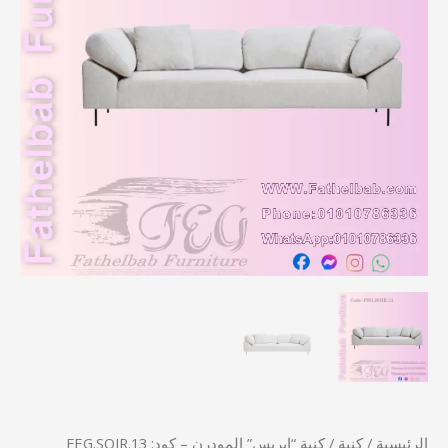
كود:
FEG.SOIR.13
الرئيسية
/
كنبة
/ كنبة “إيريس” المودرن – كود: FEG.SOIR.13