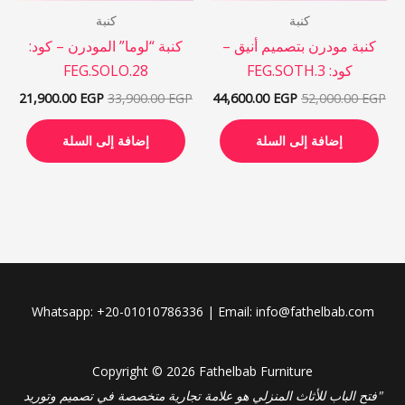
كنبة
كنبة
كنبة مودرن بتصميم أنيق –
كنبة “لوما” المودرن – كود:
كود: FEG.SOTH.3
FEG.SOLO.28
21,900.00
EGP
33,900.00
EGP
44,600.00
EGP
52,000.00
EGP
إضافة إلى السلة
إضافة إلى السلة
Whatsapp: +20-01010786336 | Email: info@fathelbab.com
Copyright © 2026 Fathelbab Furniture
"فتح الباب للأثاث المنزلي هو علامة تجارية متخصصة في تصميم وتوريد