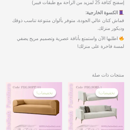
إسفنج كثافة 25 لمزيد من الراحة مع طبقات فيبر)
الكسوة الخارجية:
قماش كتان عالي الجودة، متوفر بألوان متنوعة تناسب ذوقك
وديكور منزلك.
اطلبها الآن واستمتع بأناقة عصرية وتصميم مريح يضفي
لمسة فاخرة على منزلك!
منتجات ذات صلة
السعر
السعر
السعر
السع
الأصلي
الحالي
الأصلي
الحا
تخفيضات!
تخفيضات!
تخفيضات!
تخفيضات!
هو:
هو:
هو:
هو:
 EGP.
44,000.00 EGP.
39,000.00 EGP.
47,000.00 EGP.