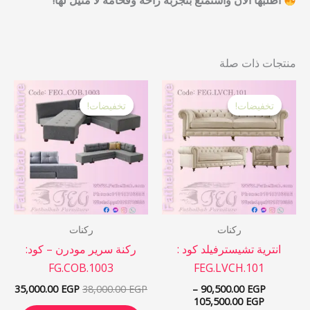
اطلبها الآن واستمتع بتجربة راحة وفخامة لا مثيل لها!
منتجات ذات صلة
نطاق
السعر
السع
هناك
السعر:
الأصلي
الحا
تخفيضات!
تخفيضات!
تخفيضات!
تخفيضات!
العديد
من
هو:
هو:
 EGP.
38,000.00 EGP.
من
خلال
الأشكال
المختلفة
لهذا
المنتج.
يمكن
ركنات
ركنات
اختيار
انترية تشيسترفيلد كود :
ركنة سرير مودرن – كود:
الخيارات
FG.COB.1003
FEG.LVCH.101
على
35,000.00
EGP
38,000.00
EGP
–
90,500.00
EGP
صفحة
105,500.00
EGP