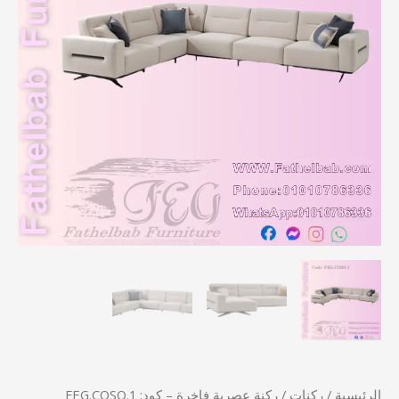
كود:
FEG.COSO.1
الرئيسية
/
ركنات
/ ركنة عصرية فاخرة – كود: FEG.COSO.1