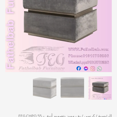
-
FEG.CHPO.55
الرئيسية
/
كرسي
/ بف مميز بتصميم أنيق – FEG.CHPO.55