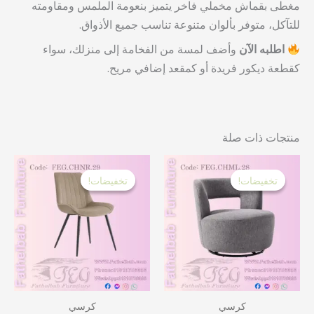
مغطى بقماش مخملي فاخر يتميز بنعومة الملمس ومقاومته
للتآكل، متوفر بألوان متنوعة تناسب جميع الأذواق.
اطلبه الآن
وأضف لمسة من الفخامة إلى منزلك، سواء
كقطعة ديكور فريدة أو كمقعد إضافي مريح.
منتجات ذات صلة
السعر
السعر
السعر
السع
الأصلي
الحالي
الأصلي
الحا
تخفيضات!
تخفيضات!
تخفيضات!
تخفيضات!
هو:
هو:
هو:
هو:
 EGP.
17,000.00 EGP.
7,100.00 EGP.
9,500.00 EGP.
كرسي
كرسي