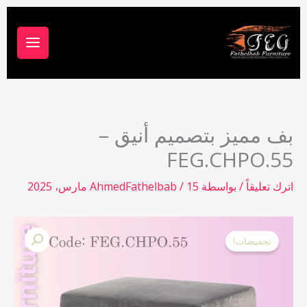
خطي
لى
لمحتوى
بف مميز بتصميم أنيق –
FEG.CHPO.55
اترك تعليقاً
/ بواسطة
15 مارس، 2025
/
AhmedFathelbab
السعر
السعر
كمية
الأصلي
الحالي
تخفيضات!
بف
هو:
هو:
مميز
7,350.00 EGP.
9,500.00 EGP.
بتصميم
أنيق