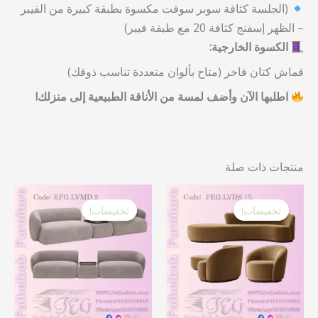
(الجلسة كثافة سوبر سوفت مكسوة بطبقة كبيرة من الفيبر
– الظهر إسفنج كثافة 20 مع طبقة فيبر)
الكسوة الخارجية:
قماش كتان فاخر (متاح بألوان متعددة تناسب ذوقك)
اطلبها الآن وأضف لمسة من الأناقة الطبيعية إلى منزلك!
منتجات ذات صلة
السعر
السعر
السعر
السع
الأصلي
الحالي
الأصلي
الحا
تخفيضات!
تخفيضات!
تخفيضات!
تخفيضات!
هو:
هو:
هو:
هو:
 EGP.
68,000.00 EGP.
49,250.00 EGP.
58,600.00 EGP.