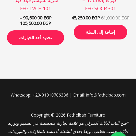
“كورفا (Curva)” –
انترية تشيسترفيلد كود :
الخي
FEG.LVCH.101
FEG.SOCR.301
على
–
90,500.00
EGP
45,250.00
EGP
61,000.00
EGP
صفح
105,500.00
EGP
المن
إضافة إلى السلة
تحديد أحد الخيارات
Whatsapp: +20-01010786336 | Email: info@fathelbab.com
Copyright © 2026 Fathelbab Furniture
"فتح الباب للأثاث المنزلي هو علامة تجارية متخصصة في تصميم وتوريد
الأثاث حسب الطلب، ويعدّ إحدى أنشطة أدفنسد للمقاولات والتوريدات