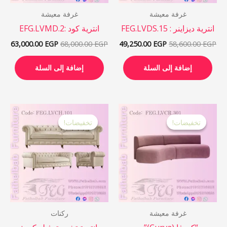
غرفة معيشة
غرفة معيشة
انترية ديزاينر : FEG.LVDS.15
انترية كود :EFG.LVMD.2
63,000.00
EGP
68,000.00
EGP
49,250.00
EGP
58,600.00
EGP
إضافة إلى السلة
إضافة إلى السلة
السعر
السعر
نطاق
هناك
الأصلي
الحالي
السعر:
تخفيضات!
تخفيضات!
تخفيضات!
تخفيضات!
العد
هو:
هو:
من
45,250.00 EGP.
61,000.00 EGP.
من
خلال
الأش
المخ
لهذا
المنت
يمك
غرفة معيشة
ركنات
اختي