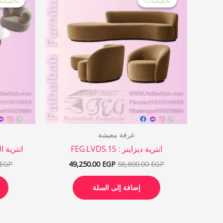
تخفيضات!
تخفيضات!
تخفيضا
تخفيضا
هو:
هو:
49,250.00 EGP.
58,600.00 EGP.
غرفة معيشة
انترية ديزاينر : FEG.LVDS.15
انترية الدب –
EGP
49,250.00
EGP
58,600.00
EGP
إضافة إلى السلة