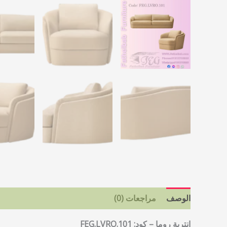
الوصف
مراجعات (0)
انترية روما – كود: FEG.LVRO.101