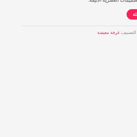
لة
التصنيف:
غرفة معيشة