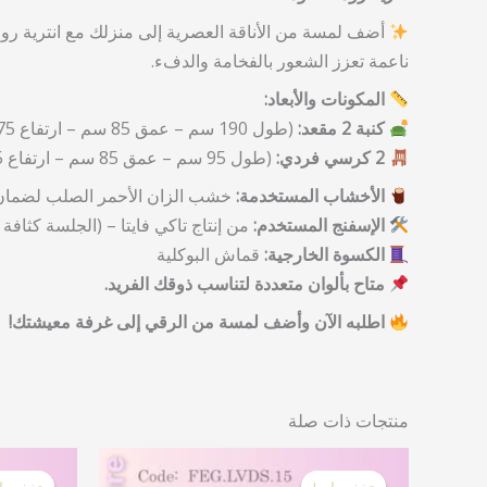
أضف لمسة من الأناقة العصرية إلى منزلك مع انترية روما
ناعمة تعزز الشعور بالفخامة والدفء.
المكونات والأبعاد:
كنبة 2 مقعد:
(طول 190 سم – عمق 85 سم – ارتفاع 75 سم)
2 كرسي فردي:
(طول 95 سم – عمق 85 سم – ارتفاع 75 سم)
الأخشاب المستخدمة:
خشب الزان الأحمر الصلب لضمان ا
الإسفنج المستخدم:
من إنتاج تاكي فايتا – (الجلسة كثافة 30 مكسوة بطبقة من الفيبر – الظهر إسفنج كثافة 20 + فيبر)
الكسوة الخارجية:
قماش البوكلية
متاح بألوان متعددة لتناسب ذوقك الفريد.
اطلبه الآن وأضف لمسة من الرقي إلى غرفة معيشتك!
منتجات ذات صلة
السعر
السعر
الأصلي
الحالي