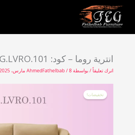
خطي
لى
لمحتوى
انترية روما – كود: FEG.LVRO.101
اترك تعليقاً
/ بواسطة
8 مارس، 2025
/
AhmedFathelbab
تخفيضات!