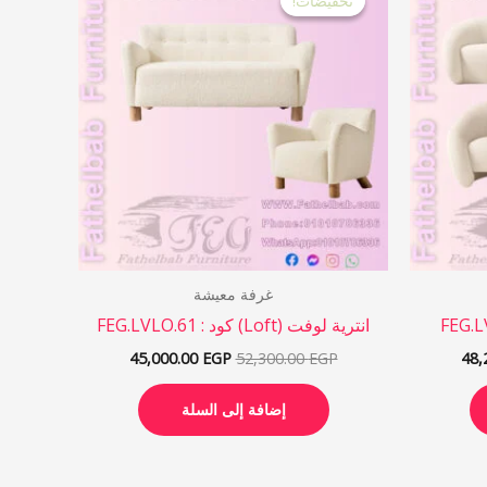
تخفيضات!
تخفيضات!
هو:
هو:
هو:
45,000.00 EGP.
52,300.00 EGP.
48,250.00 EGP.
غرفة معيشة
انترية لوفت (Loft) كود : FEG.LVLO.61
45,000.00
EGP
52,300.00
EGP
48,
إضافة إلى السلة